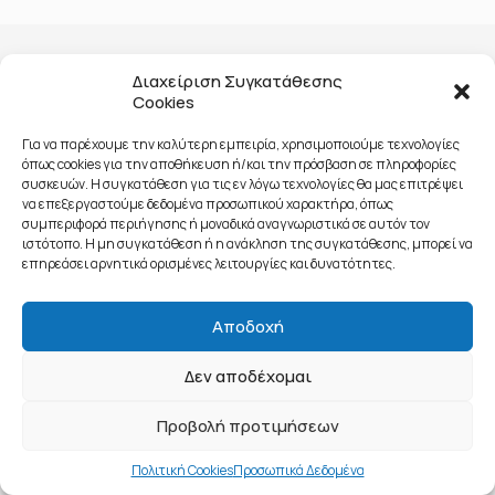
Διαχείριση Συγκατάθεσης
Cookies
Για να παρέχουμε την καλύτερη εμπειρία, χρησιμοποιούμε τεχνολογίες
όπως cookies για την αποθήκευση ή/και την πρόσβαση σε πληροφορίες
συσκευών. Η συγκατάθεση για τις εν λόγω τεχνολογίες θα μας επιτρέψει
να επεξεργαστούμε δεδομένα προσωπικού χαρακτήρα, όπως
© 2020 All Rights Reserved - Public Affairs & Networks - Αριθμός
συμπεριφορά περιήγησης ή μοναδικά αναγνωριστικά σε αυτόν τον
ΓΕΜΗ: 143591701000
ιστότοπο. Η μη συγκατάθεση ή η ανάκληση της συγκατάθεσης, μπορεί να
Όροι χρήσης και πνευματικά δικαιώματα
||
Προσωπικά δεδομένα
||
επηρεάσει αρνητικά ορισμένες λειτουργίες και δυνατότητες.
Επικοινωνία
Αποδοχή
Δεν αποδέχομαι
Προβολή προτιμήσεων
Πολιτική Cookies
Προσωπικά Δεδομένα