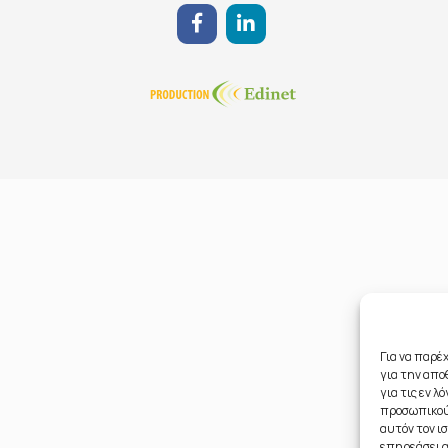
Για να παρέ
για την απ
για τις εν 
προσωπικού
αυτόν τον ι
επηρεάσει α