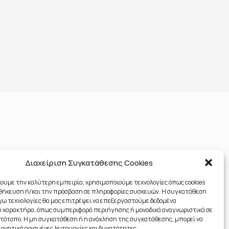
Διαχείριση Συγκατάθεσης Cookies
χουμε την καλύτερη εμπειρία, χρησιμοποιούμε τεχνολογίες όπως cookies
οθήκευση ή/και την πρόσβαση σε πληροφορίες συσκευών. Η συγκατάθεση
λόγω τεχνολογίες θα μας επιτρέψει να επεξεργαστούμε δεδομένα
 χαρακτήρα, όπως συμπεριφορά περιήγησης ή μοναδικά αναγνωριστικά σε
στότοπο. Η μη συγκατάθεση ή η ανάκληση της συγκατάθεσης, μπορεί να
ρνητικά ορισμένες λειτουργίες και δυνατότητες.