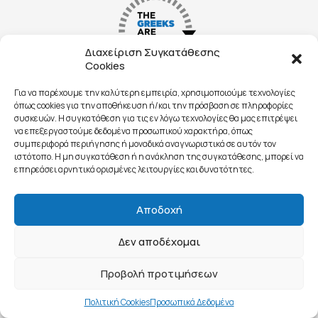
Διαχείριση Συγκατάθεσης
Cookies
© 2020 All Rights Reserved - Public Affairs & Networks - Αριθμός
Για να παρέχουμε την καλύτερη εμπειρία, χρησιμοποιούμε τεχνολογίες
ΓΕΜΗ: 143591701000
όπως cookies για την αποθήκευση ή/και την πρόσβαση σε πληροφορίες
Όροι χρήσης και πνευματικά δικαιώματα
||
Προσωπικά δεδομένα
||
συσκευών. Η συγκατάθεση για τις εν λόγω τεχνολογίες θα μας επιτρέψει
Επικοινωνία
να επεξεργαστούμε δεδομένα προσωπικού χαρακτήρα, όπως
συμπεριφορά περιήγησης ή μοναδικά αναγνωριστικά σε αυτόν τον
ιστότοπο. Η μη συγκατάθεση ή η ανάκληση της συγκατάθεσης, μπορεί να
επηρεάσει αρνητικά ορισμένες λειτουργίες και δυνατότητες.
Αποδοχή
Δεν αποδέχομαι
Προβολή προτιμήσεων
Πολιτική Cookies
Προσωπικά Δεδομένα