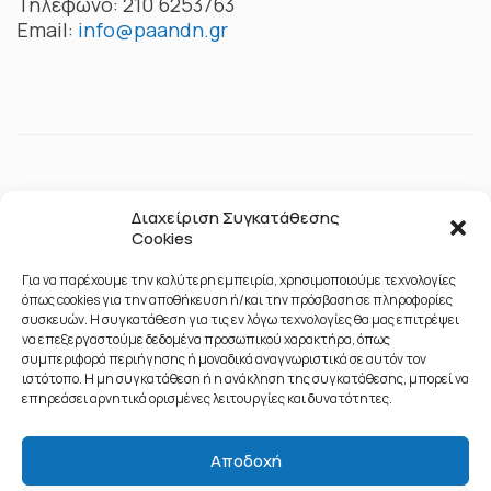
Τηλέφωνο: 210 6253763
Email:
info@paandn.gr
Διαχείριση Συγκατάθεσης
Cookies
Για να παρέχουμε την καλύτερη εμπειρία, χρησιμοποιούμε τεχνολογίες
όπως cookies για την αποθήκευση ή/και την πρόσβαση σε πληροφορίες
συσκευών. Η συγκατάθεση για τις εν λόγω τεχνολογίες θα μας επιτρέψει
να επεξεργαστούμε δεδομένα προσωπικού χαρακτήρα, όπως
συμπεριφορά περιήγησης ή μοναδικά αναγνωριστικά σε αυτόν τον
ιστότοπο. Η μη συγκατάθεση ή η ανάκληση της συγκατάθεσης, μπορεί να
επηρεάσει αρνητικά ορισμένες λειτουργίες και δυνατότητες.
Αποδοχή