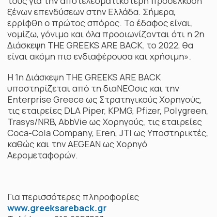
τους για την αποτελεσματικότερη προσέλκυση
ξένων επενδύσεων στην Ελλάδα. Σήμερα,
ερρίφθη ο πρώτος σπόρος. Το έδαφος είναι,
νομίζω, γόνιμο και όλα προοιωνίζονται ότι η 2η
Διάσκεψη THE GREEKS ARE BACK, το 2022, θα
είναι ακόμη πιο ενδιαφέρουσα και χρήσιμη».
Η 1η Διάσκεψη THE GREEKS ARE BACK
υποστηρίζεται από τη διαΝΕΟσις και την
Enterprise Greece ως Στρατηγικούς Χορηγούς,
τις εταιρείες DLA Piper, KPMG, Pfizer, Polygreen,
Trasys/NRB, AbbVie ως Χορηγούς, τις εταιρείες
Coca-Cola Company, Eren, JTI ως Υποστηρικτές,
καθώς και την AEGEAN ως Χορηγό
Αερομεταφορών.
Για περισσότερες πληροφορίες
www.greeksareback.gr