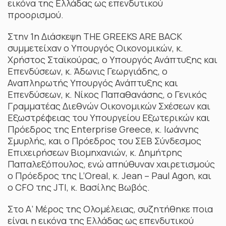
εικόνα της Ελλάδας ως επενδυτικού
προορισμού.
Στην 1η Διάσκεψη THE GREEKS ARE BACK
συμμετείχαν ο Υπουργός Οικονομικών, κ.
Χρήστος Σταϊκούρας, ο Υπουργός Ανάπτυξης και
Επενδύσεων, κ. Άδωνις Γεωργιάδης, ο
Αναπληρωτής Υπουργός Ανάπτυξης και
Επενδύσεων, κ. Νίκος Παπαθανάσης, ο Γενικός
Γραμματέας Διεθνών Οικονομικών Σχέσεων και
Εξωστρέφειας του Υπουργείου Εξωτερικών και
Πρόεδρος της Enterprise Greece, κ. Ιωάννης
Σμυρλής, και ο Πρόεδρος του ΣΕΒ Σύνδεσμος
Επιχειρήσεων Βιομηχανιών, κ. Δημήτρης
Παπαλεξόπουλος, ενώ απηύθυναν χαιρετισμούς
ο Πρόεδρος της L’Oreal, κ. Jean – Paul Agon, και
ο CFO της JTI, κ. Βασίλης Βωβός.
Στο Α’ Μέρος της Ολομέλειας, συζητήθηκε ποια
είναι η εικόνα της Ελλάδας ως επενδυτικού